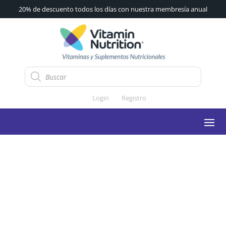
20% de descuento todos los días con nuestra membresía anual
Búsqueda
de
productos
Login
Registro