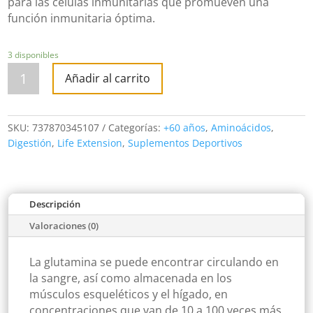
para las células inmunitarias que promueven una
función inmunitaria óptima.
3 disponibles
L-
Glutamine
Añadir al carrito
500
mg
100
vegetarian
capsules
SKU:
737870345107
Categorías:
+60 años
,
Aminoácidos
,
cantidad
Digestión
,
Life Extension
,
Suplementos Deportivos
Descripción
Valoraciones (0)
La glutamina se puede encontrar circulando en
la sangre, así como almacenada en los
músculos esqueléticos y el hígado, en
concentraciones que van de 10 a 100 veces más