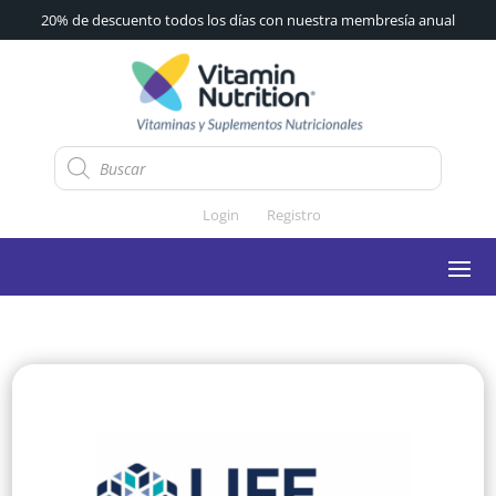
20% de descuento todos los días con nuestra membresía anual
Búsqueda
de
productos
Login
Registro