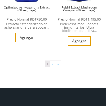
Optimized Ashwagandha Extract
Reishi Extract Mushroom
(60 veg. caps)
Complex (60 veg. caps)
Precio Normal
RD$
750.00
Precio Normal
RD$
1,495.00
Extracto estandarizado de
Poderosos moduladores
ashwagandha para apoyar…
inmunitarios. Ultra
biodisponible utiliza…
Agregar
Agregar
1
2
→