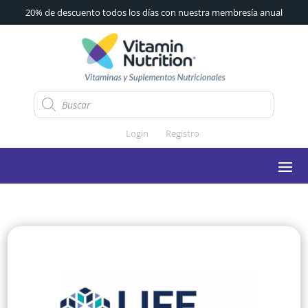
20% de descuento todos los días con nuestra membresía anual
Búsqueda
de
productos
Login
Registro