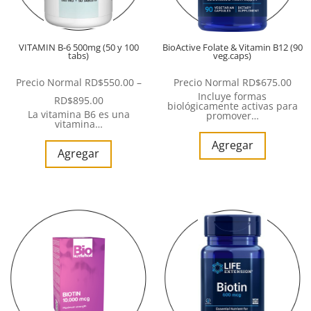
VITAMIN B-6 500mg (50 y 100
BioActive Folate & Vitamin B12 (90
tabs)
veg.caps)
Precio Normal
RD$
550.00
–
Precio Normal
RD$
675.00
Incluye formas
RD$
895.00
biológicamente activas para
La vitamina B6 es una
promover…
vitamina…
Agregar
Agregar