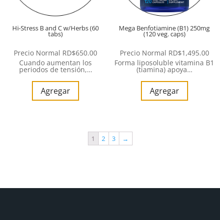
Hi-Stress B and C w/Herbs (60
Mega Benfotiamine (B1) 250mg
tabs)
(120 veg. caps)
Precio Normal
RD$
650.00
Precio Normal
RD$
1,495.00
Cuando aumentan los
Forma liposoluble vitamina B1
periodos de tensión,…
(tiamina) apoya…
Agregar
Agregar
1
2
3
→