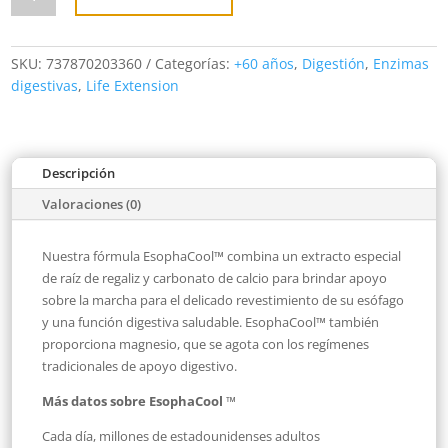
vegetarian
chewable
tab
cantidad
SKU:
737870203360
Categorías:
+60 años
,
Digestión
,
Enzimas
digestivas
,
Life Extension
Descripción
Valoraciones (0)
Nuestra fórmula EsophaCool™ combina un extracto especial
de raíz de regaliz y carbonato de calcio para brindar apoyo
sobre la marcha para el delicado revestimiento de su esófago
y una función digestiva saludable. EsophaCool™ también
proporciona magnesio, que se agota con los regímenes
tradicionales de apoyo digestivo.
Más datos sobre EsophaCool
™
Cada día, millones de estadounidenses adultos