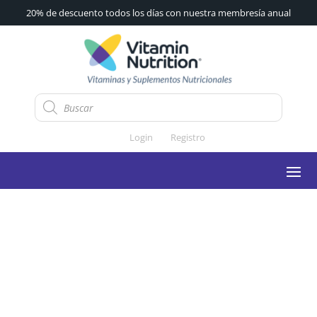
20% de descuento todos los días con nuestra membresía anual
Búsqueda
de
productos
Login
Registro