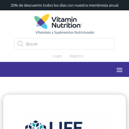
20% de descuento todos los días con nuestra membresía anual
Búsqueda
de
productos
Login
Registro