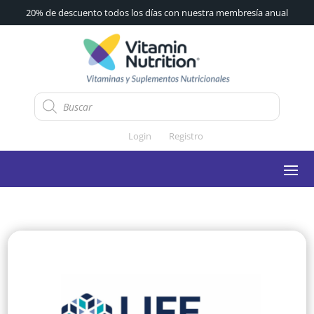
20% de descuento todos los días con nuestra membresía anual
Búsqueda
de
productos
Login
Registro