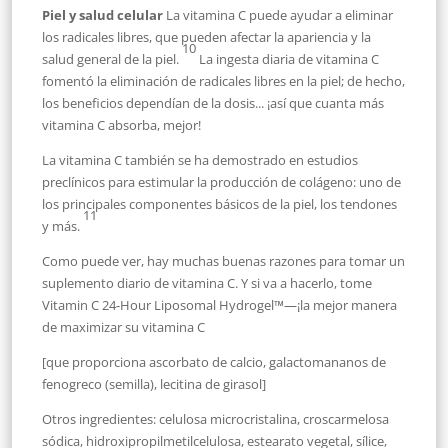
Piel y salud celular
La vitamina C puede ayudar a eliminar
los radicales libres, que pueden afectar la apariencia y la
10
salud general de la piel.
La ingesta diaria de vitamina C
fomentó la eliminación de radicales libres en la piel; de hecho,
los beneficios dependían de la dosis... ¡así que cuanta más
vitamina C absorba, mejor!
La vitamina C también se ha demostrado en estudios
preclínicos para estimular la producción de colágeno: uno de
los principales componentes básicos de la piel, los tendones
11
y más.
Como puede ver, hay muchas buenas razones para tomar un
suplemento diario de vitamina C. Y si va a hacerlo, tome
Vitamin C 24-Hour Liposomal Hydrogel™—¡la mejor manera
de maximizar su vitamina C
[que proporciona ascorbato de calcio, galactomananos de
fenogreco (semilla), lecitina de girasol]
Otros ingredientes: celulosa microcristalina, croscarmelosa
sódica, hidroxipropilmetilcelulosa, estearato vegetal, sílice,