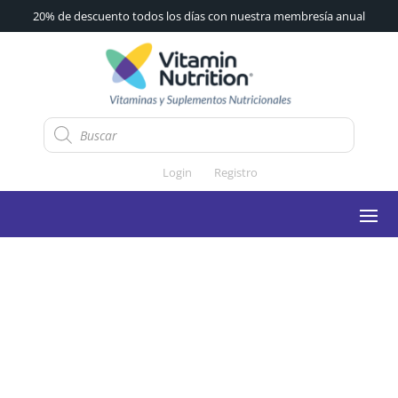
20% de descuento todos los días con nuestra membresía anual
Búsqueda
de
productos
Login
Registro