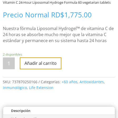
Vitamin C 24-Hour Liposomal Hydroge Formula 60 vegetarian tablets
Precio Normal
RD$
1,775.00
Nuestra fórmula Liposomal Hydrogel™ de vitamina C de
24 horas se absorbe mucho mejor que la vitamina C
estándar y permanece en su sistema hasta 24 horas
2 disponibles
Vitamin
C
Añadir al carrito
24-
Hour
Liposomal
Hydroge
Formula
SKU:
737870250166
Categorías:
+60 años
,
Antioxidantes
,
60
vegetarian
Inmunológico
,
Life Extension
tablets
cantidad
Descripción