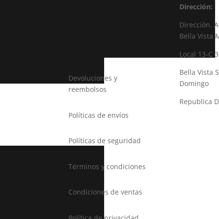
Dirección:
Dirección. A
Bella Vista 
Local 13-C 3
Bella Vista 
Devoluciones y
Domingo
reembolsos
Republica 
Políticas de envíos
Correo:
vitaminnut
Políticas de seguridad
il.com
Términos y condiciones
Condiciones de ventas
Política de privacidad