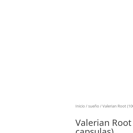
RCAS
MAS VENDIDOS
PROMOCIONES
BLOG
Inicio
/
sueño
/ Valerian Root (10
Valerian Root
capsulas)