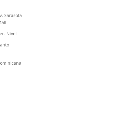
v. Sarasota
Mall
er. Nivel
Santo
Dominicana
ritionrd@gma