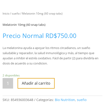
Inicio
/
sueño
/ Melatonin 10mg (60 snap tabs)
Melatonin 10mg (60 snap tabs)
Precio Normal
RD$
750.00
La melatonina ayuda a apoyar los ritmos circadianos, un sueño
saludable y reparador, la salud inmunológica y más, al tiempo que
ayudan a inhibir el estrés oxidativo. Fácil de partir (2) para dividirla en
dosis de acuerdo a su condicion.
2 disponibles
Melatonin
10mg
Añadir al carrito
(60
snap
tabs)
cantidad
SKU:
854936003648
Categorías:
Bio Nutrition
,
sueño