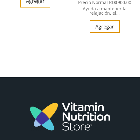
Agregar
Precio Normal
RD$
900.00
Ayuda a mantener la
relajación, el…
Agregar