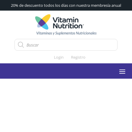
20% de descuento todos los días con nuestra membresía anual
Búsqueda
de
productos
Login
Registro