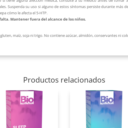
o si tiene alguna afección médica, consulte a su médico antes de tomar 
les. Suspenda su uso si alguno de estos síntomas persiste durante más de
epa cómo le afecta el 5-HTP.
o falta. Mantener fuera del alcance de los niños.
luten, maíz, soja ni trigo. No contiene azúcar, almidón, conservantes ni color
Productos relacionados