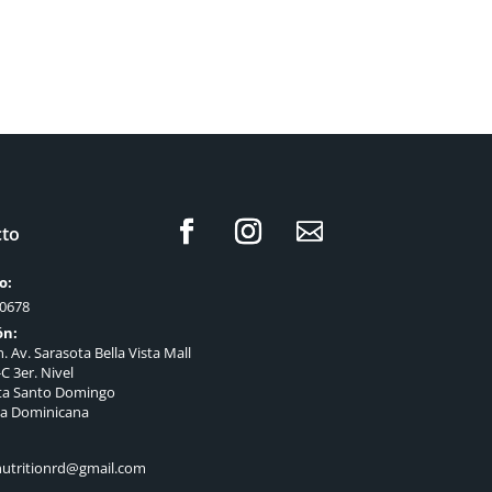
cto
o:
-0678
ón:
. Av. Sarasota Bella Vista Mall
C 3er. Nivel
sta Santo Domingo
ca Dominicana
nutritionrd@gmail.com