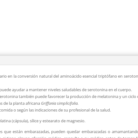
iario en la conversión natural del aminoácido esencial triptófano en seroto
 puede ayudar a mantener niveles saludables de serotonina en el cuerpo.
erotonina también puede favorecer la producción de melatonina y un ciclo 
as de la planta africana
Griffonia simplicifolia.
comida o según las indicaciones de su profesional de la salud.
latina (cápsula), sílice y estearato de magnesio.
es que están embarazadas, pueden quedar embarazadas o amamantando. 