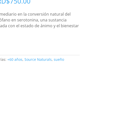
RD$
750.00
mediario en la conversión natural del
ófano en serotonina, una sustancia
ada con el estado de ánimo y el bienestar
ías:
+60 años
,
Source Naturals
,
sueño