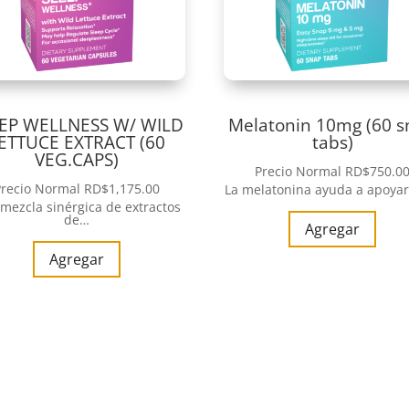
EP WELLNESS W/ WILD
Melatonin 10mg (60 
ETTUCE EXTRACT (60
tabs)
VEG.CAPS)
Precio Normal
RD$
750.0
Precio Normal
RD$
1,175.00
La melatonina ayuda a apoyar
mezcla sinérgica de extractos
de…
Agregar
Agregar