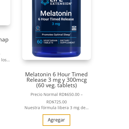
snap
0
 los…
Melatonin 6 Hour Timed
Release 3 mg y 300mcg
(60 veg. tablets)
Precio Normal
RD$
650.00
–
RD$
725.00
Nuestra fórmula libera 3 mg de…
Agregar