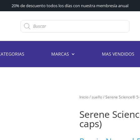
20% de descuento todos los días con nuestra membresía anual
Búsqueda
de
productos
CATEGORIAS
MARCAS
MAS VENDIDOS
Inicio
/
sueño
/ Serene Science® 5
Serene Scien
caps)