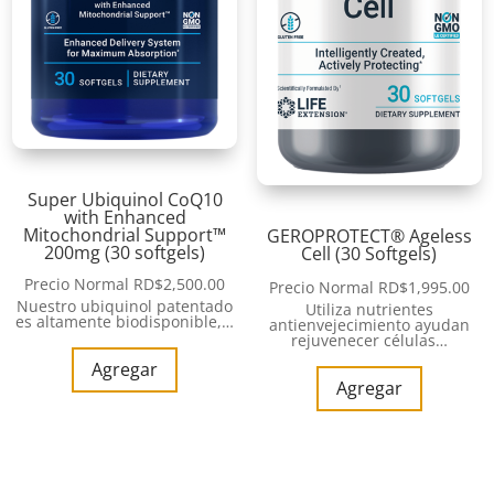
Super Ubiquinol CoQ10
with Enhanced
Mitochondrial Support™
GEROPROTECT® Ageless
200mg (30 softgels)
Cell (30 Softgels)
Precio Normal
RD$
2,500.00
Precio Normal
RD$
1,995.00
Nuestro ubiquinol patentado
Utiliza nutrientes
es altamente biodisponible,…
antienvejecimiento ayudan
rejuvenecer células…
Agregar
Agregar