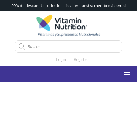
20% de descuento todos los días con nuestra membresía anual
Búsqueda
de
productos
Login
Registro