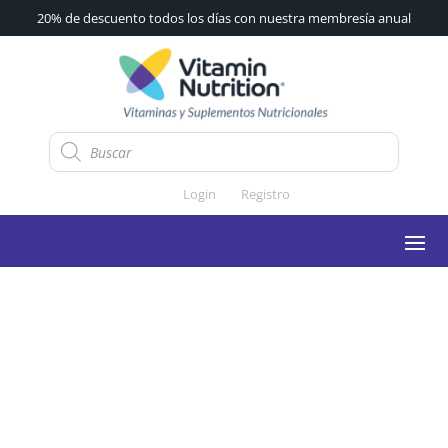
20% de descuento todos los días con nuestra membresía anual
Búsqueda
de
productos
Login
Registro