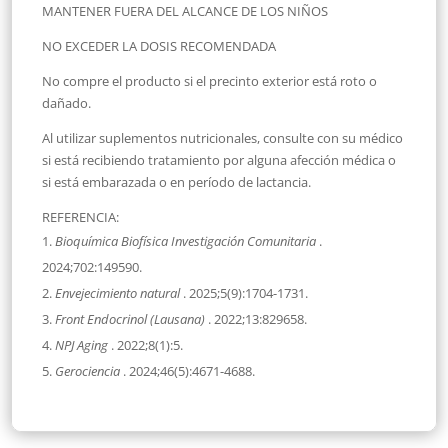
MANTENER FUERA DEL ALCANCE DE LOS NIÑOS
NO EXCEDER LA DOSIS RECOMENDADA
No compre el producto si el precinto exterior está roto o
dañado.
Al utilizar suplementos nutricionales, consulte con su médico
si está recibiendo tratamiento por alguna afección médica o
si está embarazada o en período de lactancia.
REFERENCIA:
Bioquímica Biofísica Investigación Comunitaria
.
2024;702:149590.
Envejecimiento natural
. 2025;5(9):1704-1731.
Front Endocrinol (Lausana)
. 2022;13:829658.
NPJ Aging
. 2022;8(1):5.
Gerociencia
. 2024;46(5):4671-4688.