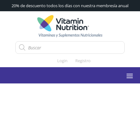
20% de descuento todos los días con nuestra membresía anual
Búsqueda
de
productos
Login
Registro