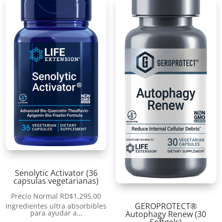
Senolytic Activator (36
capsulas vegetarianas)
Precio Normal
RD$
1,295.00
GEROPROTECT®
Ingredientes ultra absorbibles
para ayudar a…
Autophagy Renew (30
Softgels)