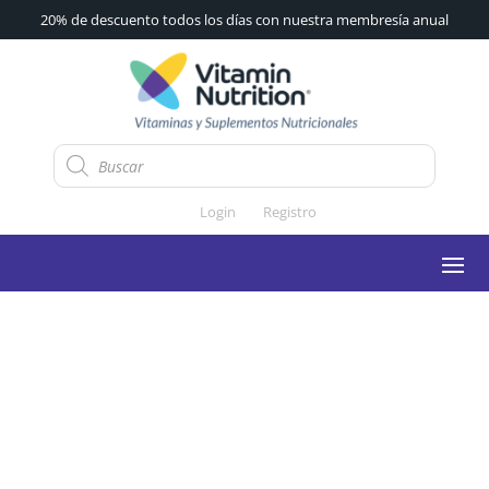
20% de descuento todos los días con nuestra membresía anual
Búsqueda
de
productos
Login
Registro