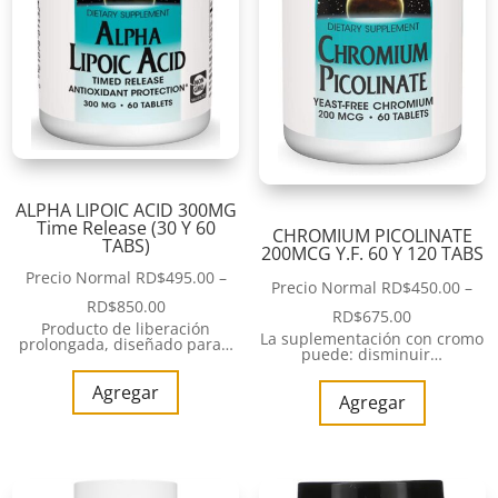
ALPHA LIPOIC ACID 300MG
Time Release (30 Y 60
CHROMIUM PICOLINATE
TABS)
200MCG Y.F. 60 Y 120 TABS
Precio Normal
RD$
495.00
–
Precio Normal
RD$
450.00
–
RD$
850.00
RD$
675.00
Producto de liberación
La suplementación con cromo
prolongada, diseñado para…
puede: disminuir…
Agregar
Agregar