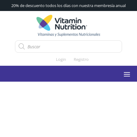
20% de descuento todos los días con nuestra membresía anual
Búsqueda
de
productos
Login
Registro