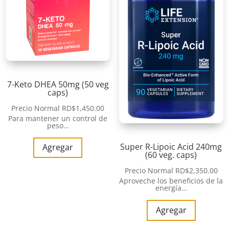
7-Keto DHEA 50mg (50 veg
caps)
Precio Normal
RD$
1,450.00
Para mantener un control de
peso…
Super R-Lipoic Acid 240mg
Agregar
(60 veg. caps)
Precio Normal
RD$
2,350.00
Aproveche los beneficios de la
energía…
Agregar