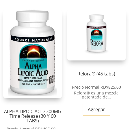
Relora® (45 tabs)
Precio Normal
RD$
825.00
Relora® es una mezcla
patentada de…
Agregar
ALPHA LIPOIC ACID 300MG
Time Release (30 Y 60
TABS)
Precio Normal
RD$
495.00
–