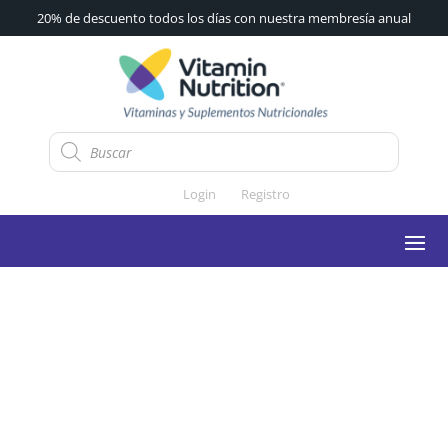
20% de descuento todos los días con nuestra membresía anual
Búsqueda
de
productos
Login
Registro