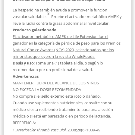
La hesperidina también ayuda a promover la función
8
vascular saludable.
Pruebe el activador metabólico AMPK y
lleve la lucha contra la grasa abdominal al nivel celular.
Producto galardonado
El activador metabólico AMPK de Life Extension fue el
ganador en la categoría de pérdida de peso para los Premios
Natural Choice Awards (NCA) 2020, seleccionados por los
minoristas que leyeron la revista WholeFoods.
Dosis y uso
: Tome una (1) tableta al día, o según lo
recomendado por un profesional de la salud.
Advertencias
MANTENER FUERA DEL ALCANCE DE LOS NIÑOS
NO EXCEDA LA DOSIS RECOMENDADA
No compre si el sello externo está roto o dañado.
Cuando use suplementos nutricionales, consulte con su
médico si está recibiendo tratamiento para una afección
médica o si está embarazada o en periodo de lactancia.
REFERENCIA:
Arterioscler Thromb Vasc Biol
. 2008;28(6):1039-49.