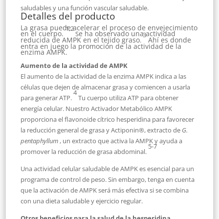
saludables y una función vascular saludable.
Detalles del producto
La grasa puede acelerar el proceso de envejecimiento
1,2
en el cuerpo.
e ha observado una actividad
S
3
reducida de AMPK en el tejido graso
Ahí es donde
.
entra en juego la promoción de la actividad de la
enzima AMPK.
Aumento de la actividad de AMPK
El aumento de la actividad de la enzima AMPK indica a las
células que dejen de almacenar grasa y comiencen a usarla
4
para generar ATP.
Tu cuerpo utiliza ATP para obtener
energía celular. Nuestro Activador Metabólico AMPK
proporciona el flavonoide cítrico hesperidina para favorecer
la reducción general de grasa y Actiponin®, extracto de
G.
pentaphyllum
, un extracto que activa la AMPK y ayuda a
5-7
promover la reducción de grasa abdominal.
Una actividad celular saludable de AMPK es esencial para un
programa de control de peso. Sin embargo, tenga en cuenta
que la activación de AMPK será más efectiva si se combina
con una dieta saludable y ejercicio regular.
Otros beneficios para la salud de la hesperidina