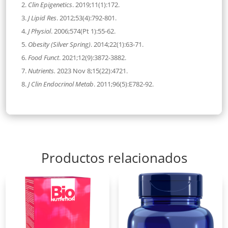
Clin Epigenetics
. 2019;11(1):172.
J Lipid Res
. 2012;53(4):792-801.
J Physiol
. 2006;574(Pt 1):55-62.
Obesity (Silver Spring)
. 2014;22(1):63-71.
Food Funct
. 2021;12(9):3872-3882.
Nutrients.
2023 Nov 8;15(22):4721.
J Clin Endocrinol Metab
. 2011;96(5):E782-92.
Productos relacionados