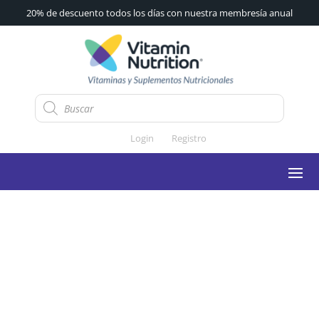
20% de descuento todos los días con nuestra membresía anual
Búsqueda
de
productos
Login
Registro