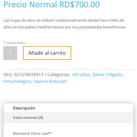
Precio Normal
RD$
700.00
Las hojas de olivo se utilizan tradicionalmente desde hace miles de
años en los países mediterráneos por sus propiedades beneficiosas
2 disponibles
WELLNESS
OLIVE
Añadir al carrito
LEAF
EXT
500MG
30
tablet
SKU:
021078010913
Categorías:
+60 años
,
Detox / Hígado
,
cantidad
Inmunológico
,
Source Naturals
Descripción
Valoraciones (0)
Bienestar Olive Leaf™