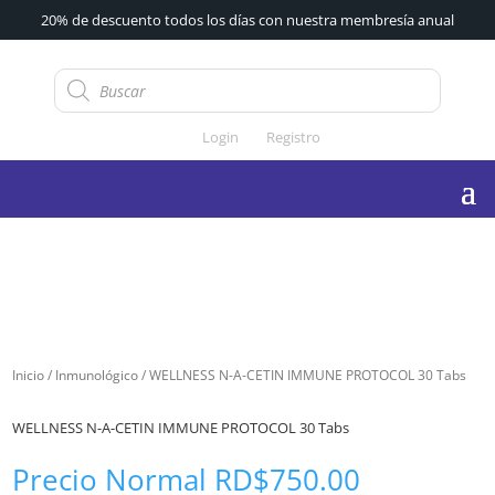
20% de descuento todos los días con nuestra membresía anual
Búsqueda
de
productos
Login
Registro
Inicio
/
Inmunológico
/ WELLNESS N-A-CETIN IMMUNE PROTOCOL 30 Tabs
WELLNESS N-A-CETIN IMMUNE PROTOCOL 30 Tabs
Precio Normal
RD$
750.00