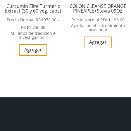
Curcumin Elite Turmeric
COLON CLEANSE ORANGE
Extract (30 y 60 veg. caps)
PINEAPLE+Stevia 09OZ
Precio Normal
RD$
975.00
–
Precio Normal
RD$
1,195.00
Ayuda con el estreñimiento
RD$
1,750.00
ocasional
Mil años de tradición e
investigación…
Agregar
Agregar