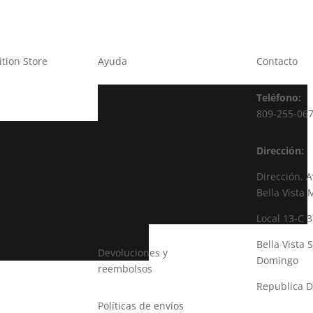
ition Store
Ayuda
Contacto
Teléfono:
809-255-06
Dirección:
Dirección. A
Bella Vista 
Local 13-C 3
Bella Vista 
Devoluciones y
Domingo
reembolsos
Republica 
Políticas de envíos