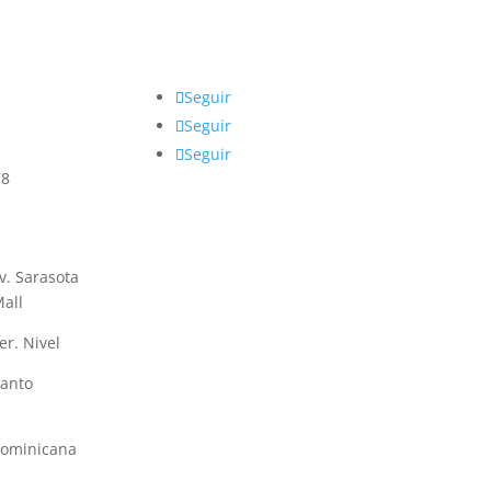
Seguir
Seguir
Seguir
78
v. Sarasota
Mall
er. Nivel
Santo
Dominicana