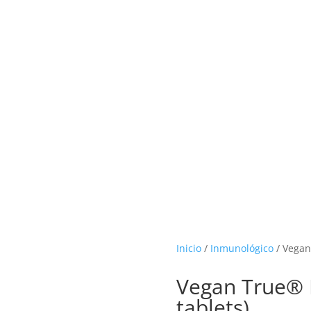
RCAS
MAS VENDIDOS
PROMOCIONES
BLOG
Inicio
/
Inmunológico
/ Vegan
Vegan True® 
tablets)