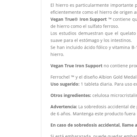
El hierro es particularmente importante p
eficientemente como el hierro de origen a
Vegan True® Iron Support ™
contiene qu
de hierro como el sulfato ferroso.
Los estudios demuestran que el quelato 
suave para el estómago y los intestinos.
Se han incluido ácido fólico y vitamina B
hierro.
Vegan True Iron Support
no contiene prod
Ferrochel ™ y el diseño Albion Gold Medal
Uso sugerido:
1 tableta diaria. Para uso 
Otros ingredientes:
celulosa microcristali
Advertencia:
La sobredosis accidental de 
de 6 años. Mantenga este producto fuera d
En caso de sobredosis accidental, llame 
Si está embarazada, puede quedar embara