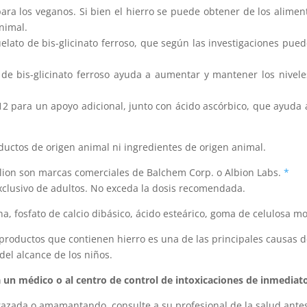
ara los veganos. Si bien el hierro se puede obtener de los alimen
nimal.
elato de bis-glicinato ferroso, que según las investigaciones pue
de bis-glicinato ferroso ayuda a aumentar y mantener los niveles
-12 para un apoyo adicional, junto con ácido ascórbico, que ayud
uctos de origen animal ni ingredientes de origen animal.
lion son marcas comerciales de Balchem ​​Corp. o Albion Labs.
*
exclusivo de adultos. No exceda la dosis recomendada.
na, fosfato de calcio dibásico, ácido esteárico, goma de celulosa mo
productos que contienen hierro es una de las principales causas 
el alcance de los niños.
a un médico o al centro de control de intoxicaciones de inmediat
zada o amamantando, consulte a su profesional de la salud antes