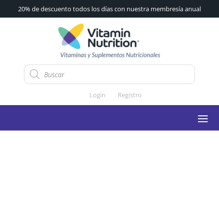
20% de descuento todos los días con nuestra membresía anual
Búsqueda
de
productos
Login
Registro