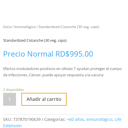
Inicio
/
Inmunológico
/ Standardized Cistanche (30 veg. caps)
Standardized Cistanche (30 veg. caps)
Precio Normal
RD$
995.00
Efectos moduladores positivos en células T ayudan proteger el cuerpo
de infecciones, Cáncer, puede apoyar respuesta a la vacuna
2 disponibles
Standardized
Cistanche
Añadir al carrito
(30
veg.
caps)
cantidad
SKU:
737870190639
Categorías:
+60 años
,
Inmunológico
,
Life
Extension