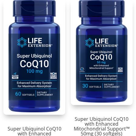
Super Ubiquinol CoQ10
with Enhanced
Super Ubiquinol CoQ10
Mitochondrial Support™
with Enhanced
50mg (30 softgels)