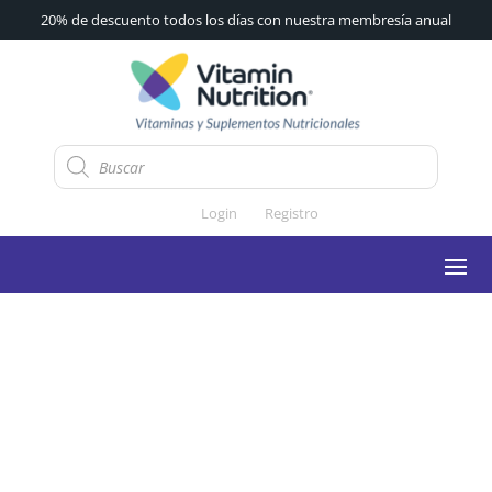
20% de descuento todos los días con nuestra membresía anual
Búsqueda
de
productos
Login
Registro