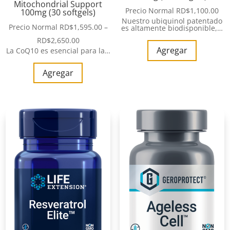
Mitochondrial Support
Precio Normal
RD$
1,100.00
100mg (30 softgels)
Nuestro ubiquinol patentado
Precio Normal
RD$
1,595.00
–
es altamente biodisponible,…
RD$
2,650.00
Agregar
La CoQ10 es esencial para la…
Agregar