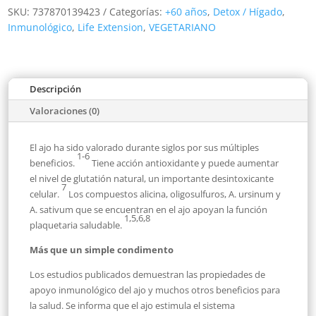
SKU:
737870139423
Categorías:
+60 años
,
Detox / Hígado
,
Inmunológico
,
Life Extension
,
VEGETARIANO
Descripción
Valoraciones (0)
El ajo ha sido valorado durante siglos por sus múltiples
1-6
beneficios.
Tiene acción antioxidante y puede aumentar
el nivel de glutatión natural, un importante desintoxicante
7
celular.
Los compuestos alicina, oligosulfuros, A. ursinum y
A. sativum que se encuentran en el ajo apoyan la función
1,5,6,8
plaquetaria saludable.
Más que un simple condimento
Los estudios publicados demuestran las propiedades de
apoyo inmunológico del ajo y muchos otros beneficios para
la salud. Se informa que el ajo estimula el sistema