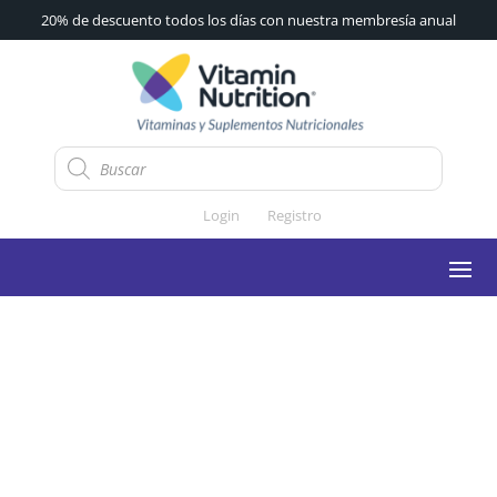
20% de descuento todos los días con nuestra membresía anual
Búsqueda
de
productos
Login
Registro