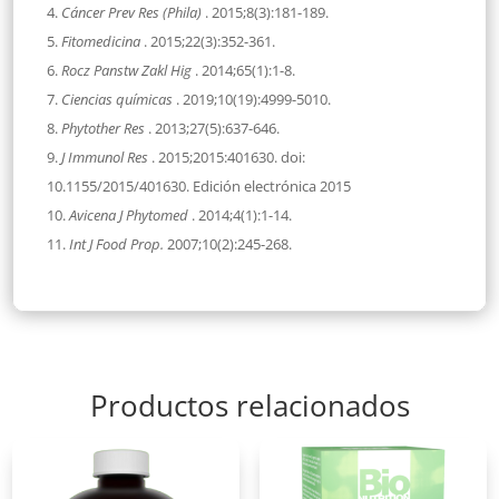
Cáncer Prev Res (Phila)
. 2015;8(3):181-189.
Fitomedicina
. 2015;22(3):352-361.
Rocz Panstw Zakl Hig
. 2014;65(1):1-8.
Ciencias químicas
. 2019;10(19):4999-5010.
Phytother Res
. 2013;27(5):637-646.
J Immunol Res
. 2015;2015:401630. doi:
10.1155/2015/401630. Edición electrónica 2015
Avicena J Phytomed
. 2014;4(1):1-14.
Int J Food Prop.
2007;10(2):245-268.
Productos relacionados