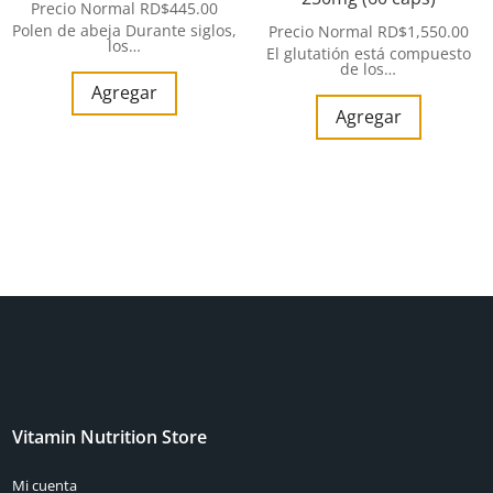
Precio Normal
RD$
445.00
Polen de abeja Durante siglos,
Precio Normal
RD$
1,550.00
los…
El glutatión está compuesto
de los…
Agregar
Agregar
Vitamin Nutrition Store
Mi cuenta