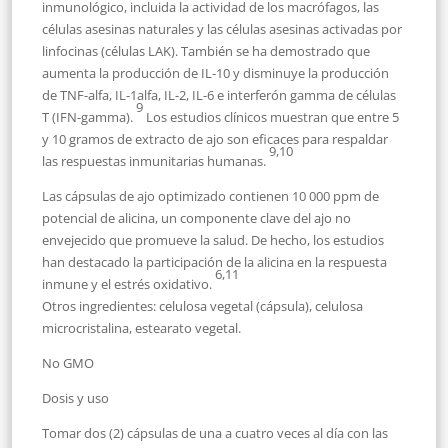
inmunológico, incluida la actividad de los macrófagos, las
células asesinas naturales y las células asesinas activadas por
linfocinas (células LAK). También se ha demostrado que
aumenta la producción de IL-10 y disminuye la producción
de TNF-alfa, IL-1alfa, IL-2, IL-6 e interferón gamma de células
9
T (IFN-gamma).
Los estudios clínicos muestran que entre 5
y 10 gramos de extracto de ajo son eficaces para respaldar
9,10
las respuestas inmunitarias humanas.
Las cápsulas de ajo optimizado contienen 10 000 ppm de
potencial de alicina, un componente clave del ajo no
envejecido que promueve la salud. De hecho, los estudios
han destacado la participación de la alicina en la respuesta
6,11
inmune y el estrés oxidativo.
Otros ingredientes: celulosa vegetal (cápsula), celulosa
microcristalina, estearato vegetal.
No GMO
Dosis y uso
Tomar dos (2) cápsulas de una a cuatro veces al día con las