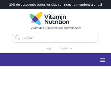
20% de descuento todos los días con nuestra membresía anual
Búsqueda
de
productos
Login
Registro