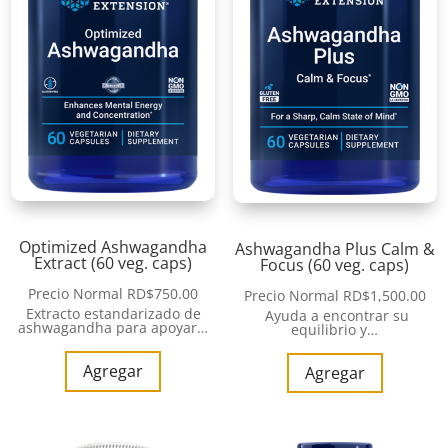
Optimized Ashwagandha
Ashwagandha Plus Calm &
Extract (60 veg. caps)
Focus (60 veg. caps)
Precio Normal
RD$
750.00
Precio Normal
RD$
1,500.00
Extracto estandarizado de
Ayuda a encontrar su
ashwagandha para apoyar…
equilibrio y…
Agregar
Agregar