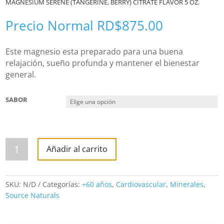
MAGNESIUM SERENE (TANGERINE, BERRY) CITRATE FLAVOR 5 OZ.
Precio Normal
RD$
875.00
Este magnesio esta preparado para una buena
relajación, sueño profunda y mantener el bienestar
general.
SABOR
MAGNESIUM
SERENE
Añadir al carrito
(TANGERINE,
BERRY)
CITRATE
FLAVOR
5
SKU:
N/D
Categorías:
+60 años
,
Cardiovascular
,
Minerales
,
OZ.
cantidad
Source Naturals