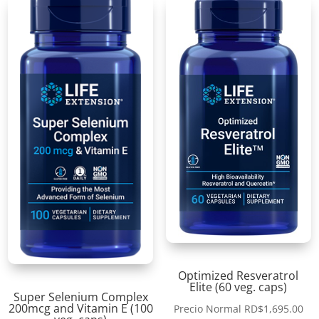
Optimized Resveratrol
Elite (60 veg. caps)
Super Selenium Complex
200mcg and Vitamin E (100
Precio Normal
RD$
1,695.00