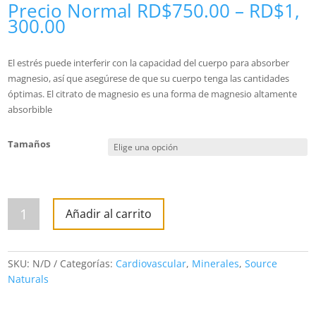
Precio Normal
RD$
750.00
–
RD$
1,
300.00
El estrés puede interferir con la capacidad del cuerpo para absorber
magnesio, así que asegúrese de que su cuerpo tenga las cantidades
óptimas. El citrato de magnesio es una forma de magnesio altamente
absorbible
Tamaños
Magnesium
Citrate
Añadir al carrito
133
mg
(90
y
180
SKU:
N/D
Categorías:
Cardiovascular
,
Minerales
,
Source
caps)
cantidad
Naturals