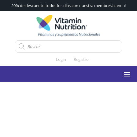
20% de descuento todos los días con nuestra membresía anual
Búsqueda
de
productos
Login
Registro