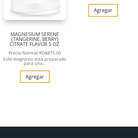
Agregar
MAGNESIUM SERENE
(TANGERINE, BERRY)
CITRATE FLAVOR 5 OZ.
Precio Normal
RD$
875.00
Este magnesio esta preparado
para una…
Agregar