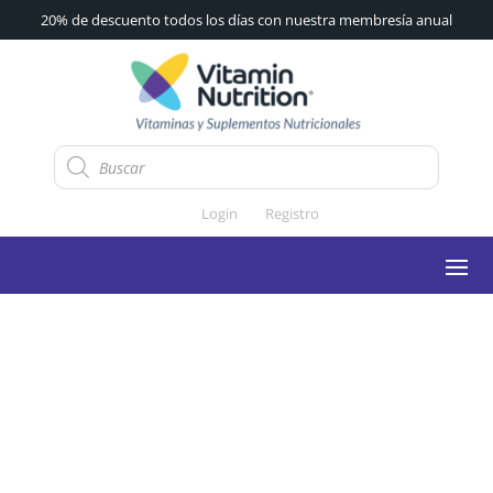
20% de descuento todos los días con nuestra membresía anual
Búsqueda
de
productos
Login
Registro