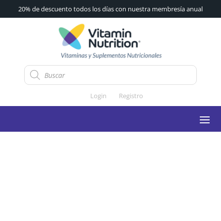
20% de descuento todos los días con nuestra membresía anual
Búsqueda
de
productos
Login
Registro