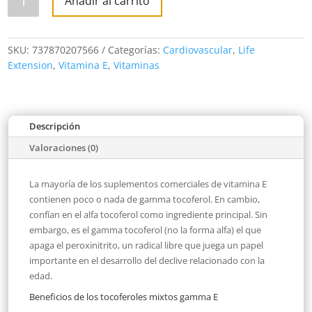
Añadir al carrito
Mixed
Tocopherols
60
softgels
cantidad
SKU:
737870207566
Categorías:
Cardiovascular
,
Life
Extension
,
Vitamina E
,
Vitaminas
Descripción
Valoraciones (0)
La mayoría de los suplementos comerciales de vitamina E
contienen poco o nada de gamma tocoferol. En cambio,
confían en el alfa tocoferol como ingrediente principal. Sin
embargo, es el gamma tocoferol (no la forma alfa) el que
apaga el peroxinitrito, un radical libre que juega un papel
importante en el desarrollo del declive relacionado con la
edad.
Beneficios de los tocoferoles mixtos gamma E