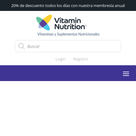
20% de descuento todos los días con nuestra membresía anual
Búsqueda
de
productos
Login
Registro