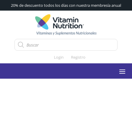
20% de descuento todos los días con nuestra membresía anual
Búsqueda
de
productos
Login
Registro