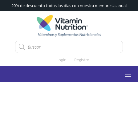
20% de descuento todos los días con nuestra membresía anual
Búsqueda
de
productos
Login
Registro