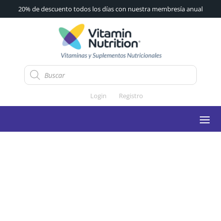
20% de descuento todos los días con nuestra membresía anual
Búsqueda
de
productos
Login
Registro