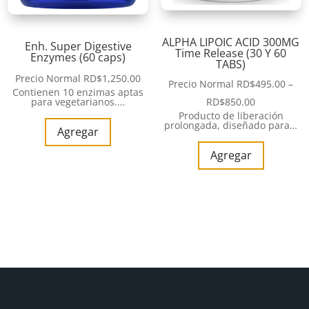
ALPHA LIPOIC ACID 300MG
Enh. Super Digestive
Time Release (30 Y 60
Enzymes (60 caps)
TABS)
Precio Normal
RD$
1,250.00
Precio Normal
RD$
495.00
–
Contienen 10 enzimas aptas
RD$
850.00
para vegetarianos.…
Producto de liberación
prolongada, diseñado para…
Agregar
Agregar