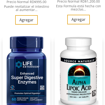
Precio Normal
RD$
1,200.00
Precio Normal
RD$
995.00
Esta Formula está hecha con
Puede revitalizar el intestino
mezclas…
al aumentar…
Agregar
Agregar