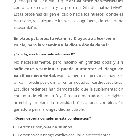
(menaquinona-7 o MK-7), que
activa proteínas esenciales
como la osteocalcina y la proteína Gla de matriz (MGP).
Estas proteínas dirigen el calcio hacia los huesos, donde es
necesario, y lo alejan de los vasos sanguíneos, donde podría
causar daño.
En otras palabras: la vitamina D ayuda a absorber el
calcio, pero la vitamina K le dice a dónde debe ir.
¿Es peligroso tomar solo vitamina D?
No necesariamente, pero hacerlo en grandes dosis y
sin
suficiente vitamina K puede aumentar el riesgo de
calcificación arterial
, especialmente en personas mayores
o con predisposición a enfermedades cardiovasculares.
Estudios recientes han demostrado que la suplementación
conjunta de vitamina D y K reduce marcadores de rigidez
arterial y mejora la densidad ósea, una combinación
ganadora para la longevidad saludable.
¿Quién debería considerar esta combinación?
Personas mayores de 40 años
Personas con riesgo cardiovascular o antecedentes