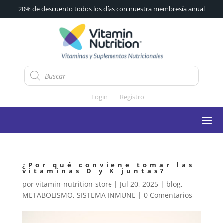
20% de descuento todos los días con nuestra membresía anual
Búsqueda
de
productos
Login
Registro
¿Por qué conviene tomar las
vitaminas D y K juntas?
por
vitamin-nutrition-store
|
Jul 20, 2025
|
blog
,
METABOLISMO
,
SISTEMA INMUNE
|
0 Comentarios