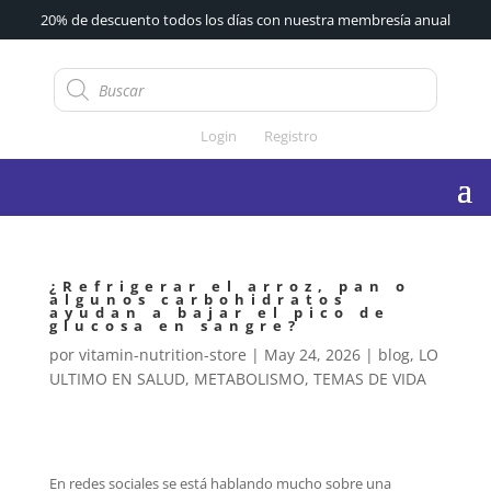
20% de descuento todos los días con nuestra membresía anual
Búsqueda
de
productos
Login
Registro
¿Refrigerar el arroz, pan o
algunos carbohidratos
ayudan a bajar el pico de
glucosa en sangre?
por
vitamin-nutrition-store
|
May 24, 2026
|
blog
,
LO
ULTIMO EN SALUD
,
METABOLISMO
,
TEMAS DE VIDA
En redes sociales se está hablando mucho sobre una