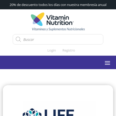
20% de descuento todos los días con nuestra membresía anual
Búsqueda
de
productos
Login
Registro