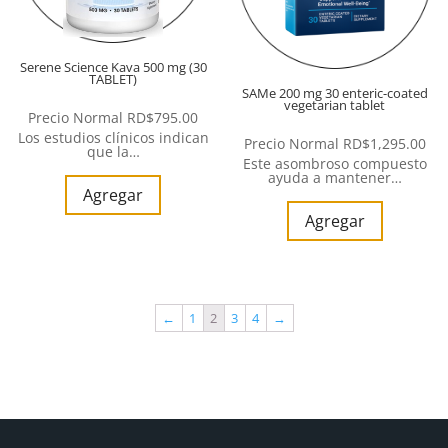
Serene Science Kava 500 mg (30
TABLET)
SAMe 200 mg 30 enteric-coated
vegetarian tablet
Precio Normal
RD$
795.00
Los estudios clínicos indican
Precio Normal
RD$
1,295.00
que la…
Este asombroso compuesto
ayuda a mantener…
Agregar
Agregar
←
1
2
3
4
→