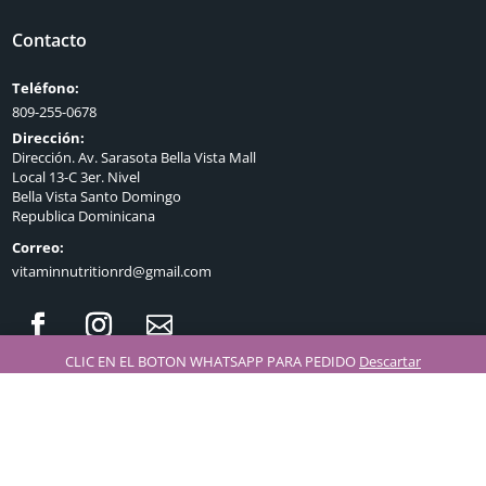
Contacto
Teléfono:
809-255-0678
Dirección:
Dirección. Av. Sarasota Bella Vista Mall
Local 13-C 3er. Nivel
Bella Vista Santo Domingo
Republica Dominicana
Correo:
vitaminnutritionrd@gmail.com
CLIC EN EL BOTON WHATSAPP PARA PEDIDO
Descartar
©2021 Vitamin Nutrition Store. Diseñado y desarrollado por
Aurora
Studio