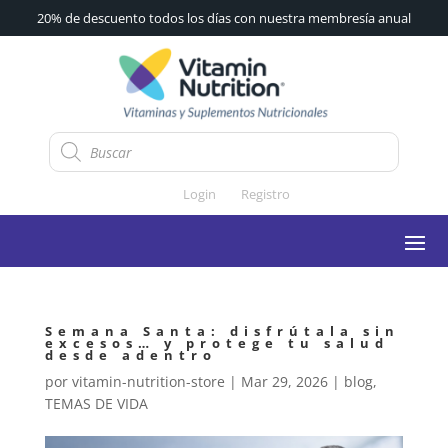
20% de descuento todos los días con nuestra membresía anual
Búsqueda
de
productos
Login
Registro
Semana Santa: disfrútala sin
excesos… y protege tu salud
desde adentro
por
vitamin-nutrition-store
|
Mar 29, 2026
|
blog
,
TEMAS DE VIDA