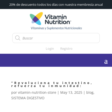
20% de descuento todos los días con nuestra membresía anual
Búsqueda
de
productos
Login
Registro
“Revoluciona tu intestino,
refuerza tu inmunidad:
por
vitamin-nutrition-store
|
May 13, 2025
|
blog
,
SISTEMA DIGESTIVO