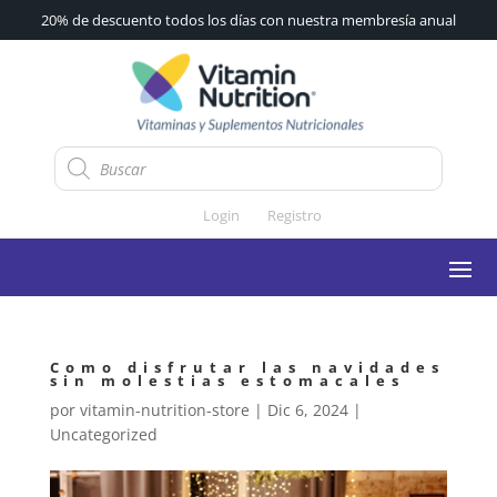
20% de descuento todos los días con nuestra membresía anual
Búsqueda
de
productos
Login
Registro
Como disfrutar las navidades
sin molestias estomacales
por
vitamin-nutrition-store
|
Dic 6, 2024
|
Uncategorized