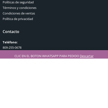
Políticas de seguridad
Términos y condiciones
Condiciones de ventas
Política de privacidad
Contacto
Teléfono:
809-255-0678
Dirección:
CLIC EN EL BOTON WHATSAPP PARA PEDIDO
Descartar
Dirección. Av. Sarasota Bella Vista Mall
Local 13-C 3er. Nivel
Bella Vista Santo Domingo
Republica Dominicana
Correo:
vitaminnutritionrd@gmail.com