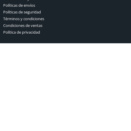
Políticas de envíos
Políticas de seguridad
Términos y condiciones
Condiciones de ventas
Política de privacidad
Contacto
Teléfono:
809-255-0678
Dirección:
Dirección. Av. Sarasota Bella Vista Mall
Local 13-C 3er. Nivel
Bella Vista Santo Domingo
Republica Dominicana
Correo:
vitaminnutritionrd@gmail.com